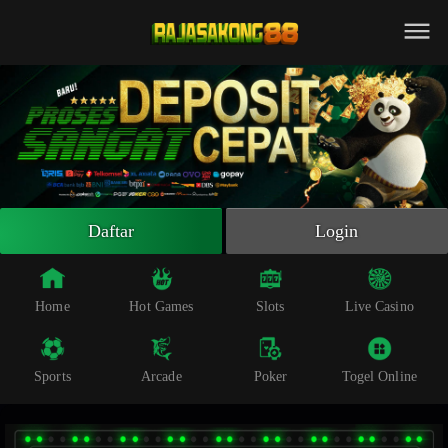
Beranda
Slot Online
Live Casino
Sportsbook
Arcade
Togel Online
Daftar
Login
Poker
Whatsapp
Home
Hot Games
Slots
Live Casino
Telegram
Sports
Arcade
Poker
Togel Online
Livechat