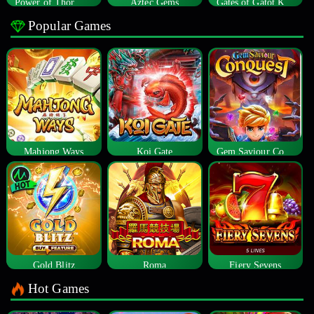
Power of Thor Megaways
Aztec Gems
Gates of Gatot Kaca
Popular Games
Mahjong Ways
Koi Gate
Gem Saviour Conquest
Gold Blitz
Roma
Fiery Sevens
Hot Games