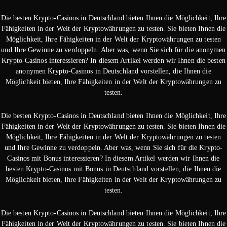
Die besten Krypto-Casinos in Deutschland bieten Ihnen die Möglichkeit, Ihre
Fähigkeiten in der Welt der Kryptowährungen zu testen. Sie bieten Ihnen die
Möglichkeit, Ihre Fähigkeiten in der Welt der Kryptowährungen zu testen
und Ihre Gewinne zu verdoppeln. Aber was, wenn Sie sich für die anonymen
Krypto-Casinos interessieren? In diesem Artikel werden wir Ihnen die besten
anonymen Krypto-Casinos in Deutschland vorstellen, die Ihnen die
Möglichkeit bieten, Ihre Fähigkeiten in der Welt der Kryptowährungen zu
testen.
Die besten Krypto-Casinos in Deutschland bieten Ihnen die Möglichkeit, Ihre
Fähigkeiten in der Welt der Kryptowährungen zu testen. Sie bieten Ihnen die
Möglichkeit, Ihre Fähigkeiten in der Welt der Kryptowährungen zu testen
und Ihre Gewinne zu verdoppeln. Aber was, wenn Sie sich für die Krypto-
Casinos mit Bonus interessieren? In diesem Artikel werden wir Ihnen die
besten Krypto-Casinos mit Bonus in Deutschland vorstellen, die Ihnen die
Möglichkeit bieten, Ihre Fähigkeiten in der Welt der Kryptowährungen zu
testen.
Die besten Krypto-Casinos in Deutschland bieten Ihnen die Möglichkeit, Ihre
Fähigkeiten in der Welt der Kryptowährungen zu testen. Sie bieten Ihnen die