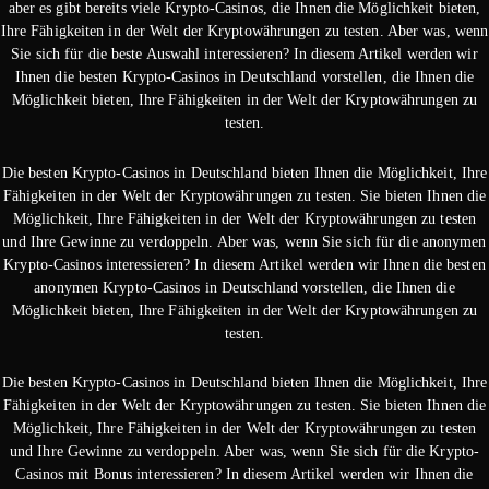
aber es gibt bereits viele Krypto-Casinos, die Ihnen die Möglichkeit bieten,
Ihre Fähigkeiten in der Welt der Kryptowährungen zu testen. Aber was, wenn
Sie sich für die beste Auswahl interessieren? In diesem Artikel werden wir
Ihnen die besten Krypto-Casinos in Deutschland vorstellen, die Ihnen die
Möglichkeit bieten, Ihre Fähigkeiten in der Welt der Kryptowährungen zu
testen.
Die besten Krypto-Casinos in Deutschland bieten Ihnen die Möglichkeit, Ihre
Fähigkeiten in der Welt der Kryptowährungen zu testen. Sie bieten Ihnen die
Möglichkeit, Ihre Fähigkeiten in der Welt der Kryptowährungen zu testen
und Ihre Gewinne zu verdoppeln. Aber was, wenn Sie sich für die anonymen
Krypto-Casinos interessieren? In diesem Artikel werden wir Ihnen die besten
anonymen Krypto-Casinos in Deutschland vorstellen, die Ihnen die
Möglichkeit bieten, Ihre Fähigkeiten in der Welt der Kryptowährungen zu
testen.
Die besten Krypto-Casinos in Deutschland bieten Ihnen die Möglichkeit, Ihre
Fähigkeiten in der Welt der Kryptowährungen zu testen. Sie bieten Ihnen die
Möglichkeit, Ihre Fähigkeiten in der Welt der Kryptowährungen zu testen
und Ihre Gewinne zu verdoppeln. Aber was, wenn Sie sich für die Krypto-
Casinos mit Bonus interessieren? In diesem Artikel werden wir Ihnen die