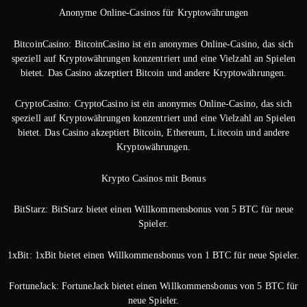
Anonyme Online-Casinos für Kryptowährungen
BitcoinCasino: BitcoinCasino ist ein anonymes Online-Casino, das sich
speziell auf Kryptowährungen konzentriert und eine Vielzahl an Spielen
bietet. Das Casino akzeptiert Bitcoin und andere Kryptowährungen.
CryptoCasino: CryptoCasino ist ein anonymes Online-Casino, das sich
speziell auf Kryptowährungen konzentriert und eine Vielzahl an Spielen
bietet. Das Casino akzeptiert Bitcoin, Ethereum, Litecoin und andere
Kryptowährungen.
Krypto Casinos mit Bonus
BitStarz: BitStarz bietet einen Willkommensbonus von 5 BTC für neue
Spieler.
1xBit: 1xBit bietet einen Willkommensbonus von 1 BTC für neue Spieler.
FortuneJack: FortuneJack bietet einen Willkommensbonus von 5 BTC für
neue Spieler.