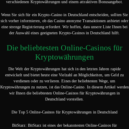
verschiedenen Kryptowährungen und einem attraktiven Bonusangebot.
Wenn Sie sich für ein Krypto-Casino in Deutschland entscheiden, sollten Sie
sich vorher informieren, ob das Casino anonyme Transaktionen anbietet oder
eine strenge Registrierung erfordert. Wir hoffen, dass unsere Liste Ihnen bei
der Auswahl eines geeigneten Krypto-Casinos in Deutschland hilft.
Die beliebtesten Online-Casinos für
Kryptowährungen
Die Welt der Kryptowährungen hat sich in den letzten Jahren rapide
entwickelt und bietet heute eine Vielzahl an Möglichkeiten, um Geld zu
verdienen oder zu verlieren. Eines der beliebtesten Wege, um
Kryptowährungen zu nutzen, ist das Online-Casino. In diesem Artikel werden
wir Ihnen die beliebtesten Online-Casinos für Kryptowährungen in
Deutschland vorstellen.
Die Top 5 Online-Casinos für Kryptowährungen in Deutschland
BitStarz: BitStarz ist eines der bekanntesten Online-Casinos für