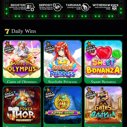
Daily Wins
Gates of Olympus
Starlight Princess
Sweet Bonanza