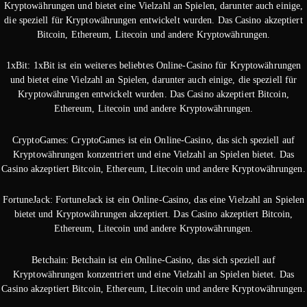
Kryptowährungen und bietet eine Vielzahl an Spielen, darunter auch einige,
die speziell für Kryptowährungen entwickelt wurden. Das Casino akzeptiert
Bitcoin, Ethereum, Litecoin und andere Kryptowährungen.
1xBit: 1xBit ist ein weiteres beliebtes Online-Casino für Kryptowährungen
und bietet eine Vielzahl an Spielen, darunter auch einige, die speziell für
Kryptowährungen entwickelt wurden. Das Casino akzeptiert Bitcoin,
Ethereum, Litecoin und andere Kryptowährungen.
CryptoGames: CryptoGames ist ein Online-Casino, das sich speziell auf
Kryptowährungen konzentriert und eine Vielzahl an Spielen bietet. Das
Casino akzeptiert Bitcoin, Ethereum, Litecoin und andere Kryptowährungen.
FortuneJack: FortuneJack ist ein Online-Casino, das eine Vielzahl an Spielen
bietet und Kryptowährungen akzeptiert. Das Casino akzeptiert Bitcoin,
Ethereum, Litecoin und andere Kryptowährungen.
Betchain: Betchain ist ein Online-Casino, das sich speziell auf
Kryptowährungen konzentriert und eine Vielzahl an Spielen bietet. Das
Casino akzeptiert Bitcoin, Ethereum, Litecoin und andere Kryptowährungen.