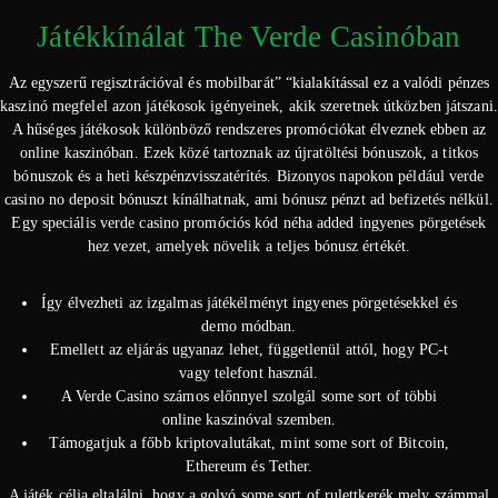
Játékkínálat The Verde Casinóban
Az egyszerű regisztrációval és mobilbarát” “kialakítással ez a valódi pénzes
kaszinó megfelel azon játékosok igényeinek, akik szeretnek útközben játszani.
A hűséges játékosok különböző rendszeres promóciókat élveznek ebben az
online kaszinóban. Ezek közé tartoznak az újratöltési bónuszok, a titkos
bónuszok és a heti készpénzvisszatérítés. Bizonyos napokon például verde
casino no deposit bónuszt kínálhatnak, ami bónusz pénzt ad befizetés nélkül.
Egy speciális verde casino promóciós kód néha added ingyenes pörgetések
hez vezet, amelyek növelik a teljes bónusz értékét.
Így élvezheti az izgalmas játékélményt ingyenes pörgetésekkel és
demo módban.
Emellett az eljárás ugyanaz lehet, függetlenül attól, hogy PC-t
vagy telefont használ.
A Verde Casino számos előnnyel szolgál some sort of többi
online kaszinóval szemben.
Támogatjuk a főbb kriptovalutákat, mint some sort of Bitcoin,
Ethereum és Tether.
A játék célja eltalálni, hogy a golyó some sort of rulettkerék mely számmal