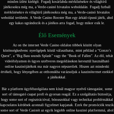
minden ízlést kielégít. Fogadj kosárlabda mérkőzésekre és világhírű
játékosokra még ma, a Verde-casinó hivatalos weboldalán. Fogadj futball
mérkőzésekre és világhírű játékosokra még ma, a Verde-casinó hivatalos
weboldal területén. A Verde Casino Rooster Run egy árkád-típusú játék, ahol
egy kakas ugrándozik és a játékos arra fogad, hogy mikor esik le.
Élő Események
Az on the internet Verde Casino oldalon többek között olyan
közönségkedvenc nyerőgépek közül választhatsz, mint például a “Gonzo’s
Quest”, a “Big Bass sounds Splash” vagy the “Book of Fallen”. Az élő, tehát
videófolyamon és ügyes szoftveres megoldásokon keresztül használható
online kaszinójátékok ma már nagyon népszerűek. Hiszen azt mindenki
értékeli, hogy lényegében az otthonukba varázsoljuk a kaszinótermet ezekkel
a játékokkal.
Bár a platform ügyfélszolgálata nem kínál magyar nyelvű támogatást, some
sort of támogató csapat profi és gyorsan reagál. Ez a szolgáltatás biztosítja,
hogy some sort of regisztrációval, bónuszokkal vagy technikai problémákkal
kapcsolatos kérdések azonnali figyelmet kapjanak. Ezek the promóciók teszik
some sort of Verde Casinót az egyik legjobb online kaszinó platformmá, ahol