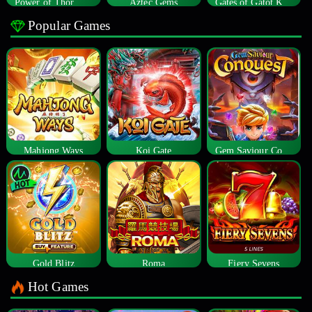
Power of Thor Megaways
Aztec Gems
Gates of Gatot Kaca
Popular Games
Mahjong Ways
Koi Gate
Gem Saviour Conquest
Gold Blitz
Roma
Fiery Sevens
Hot Games