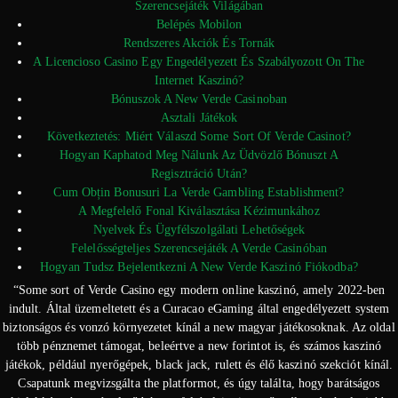
Szerencsejáték Világában
Belépés Mobilon
Rendszeres Akciók És Tornák
A Licencioso Casino Egy Engedélyezett És Szabályozott On The
Internet Kaszinó?
Bónuszok A New Verde Casinoban
Asztali Játékok
Következtetés: Miért Válaszd Some Sort Of Verde Casinot?
Hogyan Kaphatod Meg Nálunk Az Üdvözlő Bónuszt A
Regisztráció Után?
Cum Obțin Bonusuri La Verde Gambling Establishment?
A Megfelelő Fonal Kiválasztása Kézimunkához
Nyelvek És Ügyfélszolgálati Lehetőségek
Felelősségteljes Szerencsejáték A Verde Casinóban
Hogyan Tudsz Bejelentkezni A New Verde Kaszinó Fiókodba?
“Some sort of Verde Casino egy modern online kaszinó, amely 2022-ben
indult. Által üzemeltetett és a Curacao eGaming által engedélyezett system
biztonságos és vonzó környezetet kínál a new magyar játékosoknak. Az oldal
több pénznemet támogat, beleértve a new forintot is, és számos kaszinó
játékok, például nyerőgépek, black jack, rulett és élő kaszinó szekciót kínál.
Csapatunk megvizsgálta the platformot, és úgy találta, hogy barátságos