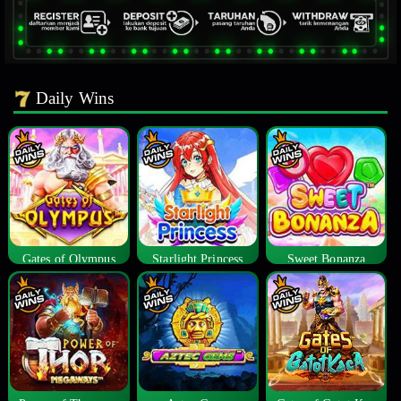
Daily Wins
Gates of Olympus
Starlight Princess
Sweet Bonanza