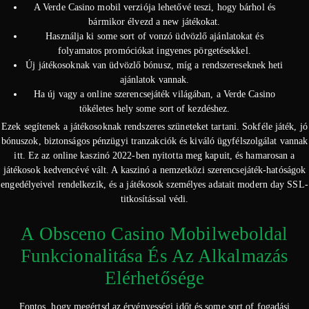
A Verde Casino mobil verziója lehetővé teszi, hogy bárhol és
bármikor élvezd a new játékokat.
Használja ki some sort of vonzó üdvözlő ajánlatokat és
folyamatos promóciókat ingyenes pörgetésekkel.
Új játékosoknak van üdvözlő bónusz, míg a rendszereseknek heti
ajánlatok vannak.
Ha új vagy a online szerencsejáték világában, a Verde Casino
tökéletes hely some sort of kezdéshez.
Ezek segítenek a játékosoknak rendszeres szüneteket tartani. Sokféle játék, jó
bónuszok, biztonságos pénzügyi tranzakciók és kiváló ügyfélszolgálat vannak
itt. Ez az online kaszinó 2022-ben nyitotta meg kapuit, és hamarosan a
játékosok kedvencévé vált. A kaszinó a nemzetközi szerencsejáték-hatóságok
engedélyeivel rendelkezik, és a játékosok személyes adatait modern day SSL-
titkosítással védi.
A Obsceno Casino Mobilweboldal
Funkcionalitása És Az Alkalmazás
Elérhetősége
Fontos, hogy megértsd az érvényességi időt és some sort of fogadási