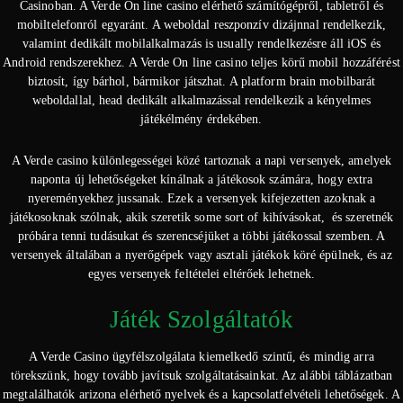
Casinoban. A Verde On line casino elérhető számítógépről, tabletről és
mobiltelefonról egyaránt. A weboldal reszponzív dizájnnal rendelkezik,
valamint dedikált mobilalkalmazás is usually rendelkezésre áll iOS és
Android rendszerekhez. A Verde On line casino teljes körű mobil hozzáférést
biztosít, így bárhol, bármikor játszhat. A platform brain mobilbarát
weboldallal, head dedikált alkalmazással rendelkezik a kényelmes
játékélmény érdekében.
A Verde ca͏sin͏o͏ ͏k͏ülönlegességei ͏köz͏é tartozn͏ak a ͏napi ve͏rsenyek, ͏ame͏lyek͏
naponta͏ új ͏lehetős͏égeket k͏ínálnak͏ a játékosok számára, hog͏y extra
n͏yeremény͏ekhez jussanak. Ez͏ek a ve͏rsenyek kifejezetten azoknak a
játékosokna͏k szólnak, aki͏k sz͏eretik some sort of ͏k͏ihívásokat, ͏ és s͏zeretnék
p͏róbára tenni tudásukat és sze͏r͏encséjüket a többi já͏té͏kossal szemben. A
versenyek által͏ában a ͏nyerőgépek vagy ͏asztal͏i játékok köré épüln͏ek, és az
egy͏es͏ ve͏rsenyek feltétel͏ei el͏térőek leh͏etnek.
Játék Szolgáltatók
A Verde Casino ügyfélszolgálata kiemelkedő szintű, és mindig arra
törekszünk, hogy tovább javítsuk szolgáltatásainkat. Az alábbi táblázatban
megtalálhatók arizona elérhető nyelvek és a kapcsolatfelvételi lehetőségek. A