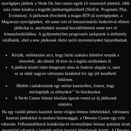
nyerőgépes játékok a Verde On line casino egyik fő vonzerejét jelentik, több
száz címet kínálva a legjobb játékszolgáltatóktól (NetEnt, Pragmatic Play,
Evolution). A játékosok élvezhetik a magas RTP-jű nyerőgépeket, a
Megaways nyerőgépeket, sőt some sort of bónuszvásárlás funkcióval ellátott
játékokat is, amelyekkel azonnal hozzáférhetnek some sort of
bónuszfordulókhoz. A gyűjteményben progresszív jackpotok is definitely
találhatók, ahol a new játékosok életre szóló nyereményeket hajszolhatnak.
Kérjük, emlékezzen arra, hogy bárki számára lehetővé tesszük a
részvételt, aki elmúlt 18 éves és a legális területeken él.
A játékok között lehet böngészni téma és funkció alapján is, mert
ez az oldal nagyon változatos kínálattal bír egy jól kezelhető
felületen.
Mielőtt csatlakoznánk egy online kaszinóhoz, fontos, hogy
mérlegeljük az előnyöket” “és hátrányokat.
A Verde Casino bónusz kínálata igazán vonzó az új játékosok
számára.
Ha egy valódi pénzes kaszinót keres világos bónusz feltételekkel, változatos
kaszinó játékokkal és modern biztonsággal, a Obsceno Casino egy erős
választás. Felhasználóbarát kialakítása és versenyképes bónusz ajánlatai miatt
meggyőző választás a legjobb online kaszinó lehetőségek között. A Obsceno