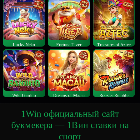
Lucky Neko
Fortune Tiger
Treasures of Aztec
Wild Bandito
Dreams of Macau
Rooster Rumble
1Win официальный сайт
букмекера — 1Вин ставки на
спорт