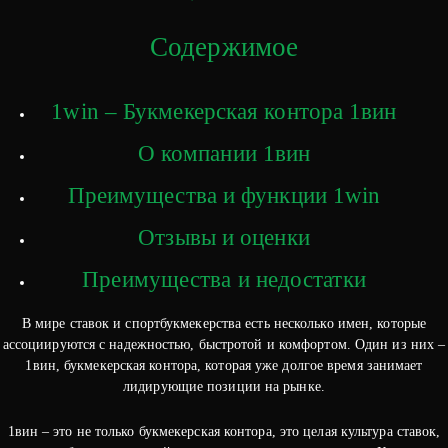
Содержимое
1win – Букмекерская контора 1вин
О компании 1вин
Преимущества и функции 1win
Отзывы и оценки
Преимущества и недостатки
В мире ставок и спортбукмекерства есть несколько имен, которые
ассоциируются с надежностью, быстротой и комфортом. Один из них –
1вин, букмекерская контора, которая уже долгое время занимает
лидирующие позиции на рынке.
1вин – это не только букмекерская контора, это целая культура ставок,