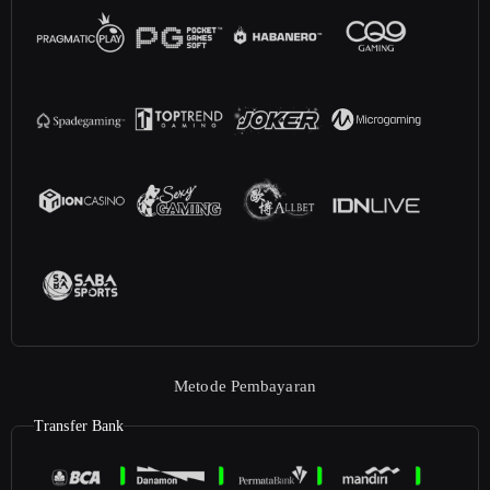
Metode Pembayaran
Transfer Bank