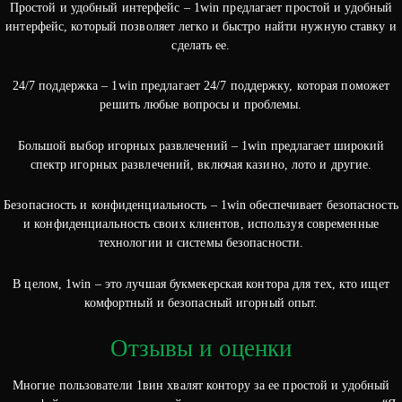
Простой и удобный интерфейс – 1win предлагает простой и удобный
интерфейс, который позволяет легко и быстро найти нужную ставку и
сделать ее.
24/7 поддержка – 1win предлагает 24/7 поддержку, которая поможет
решить любые вопросы и проблемы.
Большой выбор игорных развлечений – 1win предлагает широкий
спектр игорных развлечений, включая казино, лото и другие.
Безопасность и конфиденциальность – 1win обеспечивает безопасность
и конфиденциальность своих клиентов, используя современные
технологии и системы безопасности.
В целом, 1win – это лучшая букмекерская контора для тех, кто ищет
комфортный и безопасный игорный опыт.
Отзывы и оценки
Многие пользователи 1вин хвалят контору за ее простой и удобный