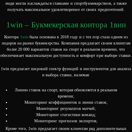
люди могли наслаждаться ставками и спортбукмекерством, а также
получать максимальное удовлетворение от своих предпочтений.
1win – Букмекерская контора 1вин
Контора
1win
была основана в 2018 году и с тех пор стала одним из
лидеров на рынке букмекерства. Компания предлагает своим клиентам
более 20 000 вариантов ставок на спорт в реальном времени, что
обеспечивает максимальную доступность и комфорт при выборе ставки.
1win предлагает широкий спектр функций и инструментов для анализа
и выбора ставки, включая:
Линию ставок на спорт, которая обновляется в реальном
времени;
Мониторинг коэффициентов и линии ставок;
Мониторинг результатов матчей;
Мониторинг статистики команд;
Мониторинг прогнозов экспертов;
Кроме того, 1win предлагает своим клиентам ряд дополнительных