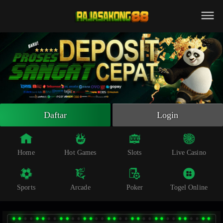
Beranda
Slot Online
Live Casino
Sportsbook
Arcade
Togel Online
Daftar
Login
Poker
Whatsapp
Home
Hot Games
Slots
Live Casino
Telegram
Sports
Arcade
Poker
Togel Online
Livechat