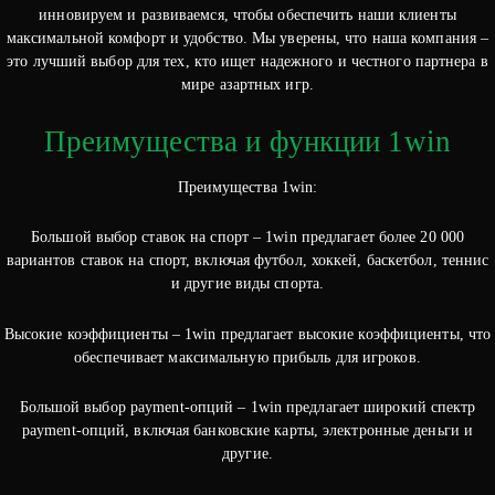
инновируем и развиваемся, чтобы обеспечить наши клиенты
максимальной комфорт и удобство. Мы уверены, что наша компания –
это лучший выбор для тех, кто ищет надежного и честного партнера в
мире азартных игр.
Преимущества и функции 1win
Преимущества 1win:
Большой выбор ставок на спорт – 1win предлагает более 20 000
вариантов ставок на спорт, включая футбол, хоккей, баскетбол, теннис
и другие виды спорта.
Высокие коэффициенты – 1win предлагает высокие коэффициенты, что
обеспечивает максимальную прибыль для игроков.
Большой выбор payment-опций – 1win предлагает широкий спектр
payment-опций, включая банковские карты, электронные деньги и
другие.