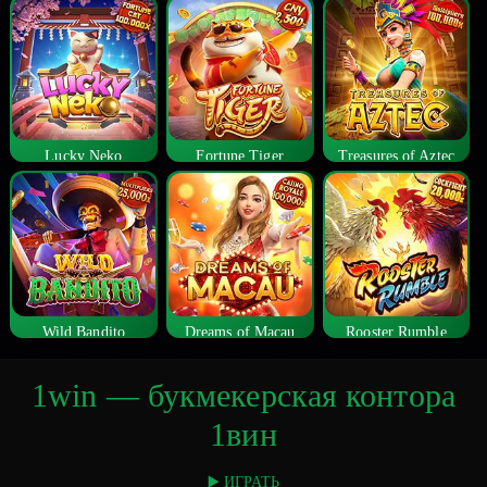
Lucky Neko
Fortune Tiger
Treasures of Aztec
Wild Bandito
Dreams of Macau
Rooster Rumble
1win — букмекерская контора
1вин
▶️ ИГРАТЬ